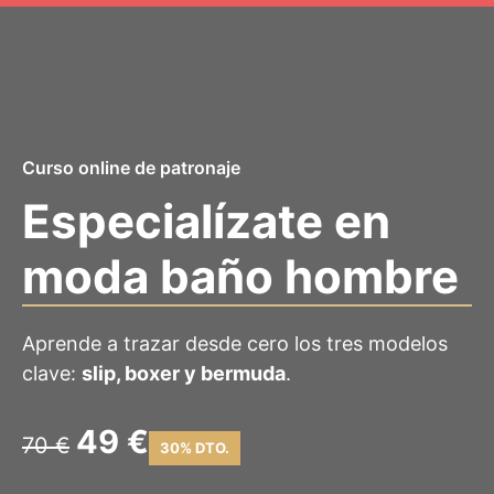
Saltar
al
contenido
Curso online de patronaje
Especialízate en
moda baño hombre
Aprende a trazar desde cero los tres modelos
clave:
slip, boxer y bermuda
.
49 €
70 €
30% DTO.