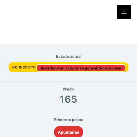
Saltar
al
contenido
Estado actual
NO INSCRITO
Inscríbete en este curso para obtener acceso
Precio
165
Primeros pasos
Apuntarme