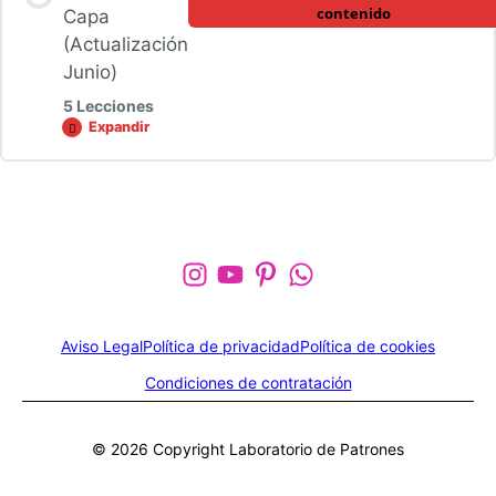
contenido
Capa
(Actualización
Junio)
5 Lecciones
Expandir
Faldas
de
Capa
(Actualización
Contenido de la Módulo
Junio)
0% COMPLETADO
0/5 pasos
Falda de capa completa
Aviso Legal
Política de privacidad
Política de cookies
Condiciones de contratación
Falda de media capa
© 2026 Copyright Laboratorio de Patrones
Falda de 3/4 de capa