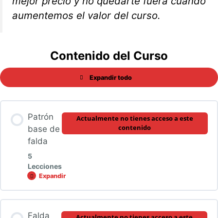
mejor precio y no quedarte fuera cuando
aumentemos el valor del curso.
Contenido del Curso
Expandir todo
Módulos
Patrón
Actualmente no tienes acceso a este
contenido
base de
falda
5
Lecciones
Expandir
Patrón
base
de
falda
Contenido de la Módulo
Falda
Actualmente no tienes acceso a este